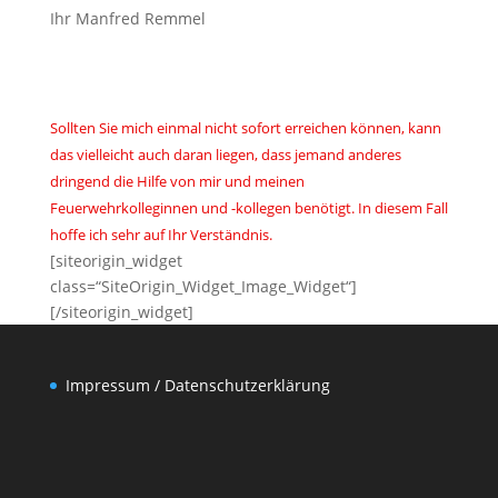
Ihr Manfred Remmel
Sollten Sie mich einmal nicht sofort erreichen können, kann
das vielleicht auch daran liegen, dass jemand anderes
dringend die Hilfe von mir und meinen
Feuerwehrkolleginnen und -kollegen benötigt. In diesem Fall
hoffe ich sehr auf Ihr Verständnis.
[siteorigin_widget
class=“SiteOrigin_Widget_Image_Widget“]
[/siteorigin_widget]
Impressum / Datenschutzerklärung