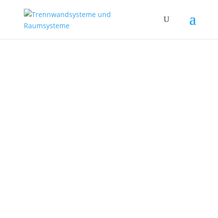
Ein Hersteller von Elektroinstallationsmaterial
erhielt 2 Hallenbüros
Realisiert mit Garderobenschränken von
steurer systems